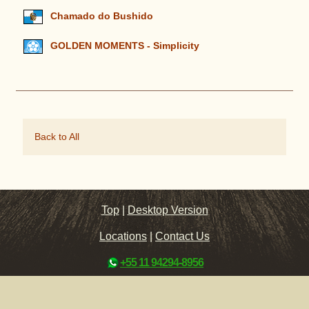
Chamado do Bushido
GOLDEN MOMENTS - Simplicity
Back to All
Top
|
Desktop Version
Locations
|
Contact Us
+55 11 94294-8956