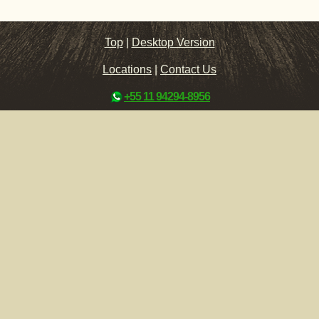
Top
|
Desktop Version
Locations
|
Contact Us
+55 11 94294-8956