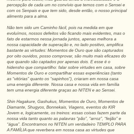
percepção de cada um no convívio que temos com o Sensei e
com os Senpais e que tem sido, desde então, o nosso principal
alimento para a alma.
Não tem sido um Caminho fácil, pois na medida em que
evoluímos, nossos defeitos vão ficando mais evidentes, mas o
fato de estarmos nessa jornada juntos, apenas melhora a
nossa capacidade de superação e, no lado positivo, amplifica
bastante as virtudes: Momentos de Ouro que são capturados
por oito ouvidos, posso comprovar, são muito mais eficazes do
que quando são captados por apenas dois. E esse é o
hidensho que compartilho: falar sobre virtudes em casa, sobre
Momentos de Ouro e compartilhar essas experiências (tanto
as “vitórias” quanto os “sapinhos”), criaram em nossa casa
uma energia diferente. Nossa casa e nossa vida em família
tem uma energia diferente graças ao NITEN e ao Sensei.
Shin Hagakure, Gashukus, Momentos de Ouro, Momentos de
Diamante, Shugyos, Bonnekais, Viagens, eventos do KIR
Jovem e, logicamente, os treinos: essas coisas fazem parte da
nossa vida tanto quanto as palavras “pão”, “arroz”, “feijão” e
“água”. Encontramos no NITEN um verdadeiro TEMPLO PARA
A FAMÍLIA que reverbera em nossa casa as virtudes que