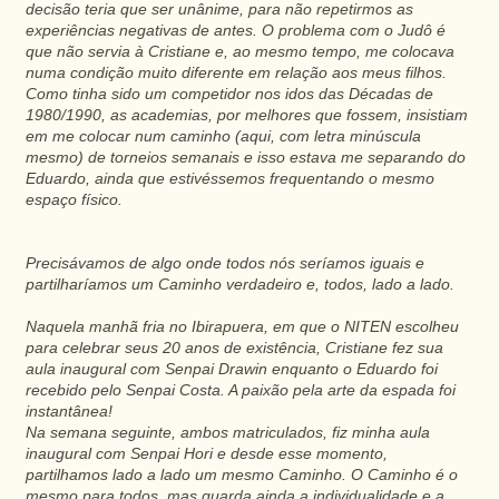
decisão teria que ser unânime, para não repetirmos as
experiências negativas de antes. O problema com o Judô é
que não servia à Cristiane e, ao mesmo tempo, me colocava
numa condição muito diferente em relação aos meus filhos.
Como tinha sido um competidor nos idos das Décadas de
1980/1990, as academias, por melhores que fossem, insistiam
em me colocar num caminho (aqui, com letra minúscula
mesmo) de torneios semanais e isso estava me separando do
Eduardo, ainda que estivéssemos frequentando o mesmo
espaço físico.
Precisávamos de algo onde todos nós seríamos iguais e
partilharíamos um Caminho verdadeiro e, todos, lado a lado.
Naquela manhã fria no Ibirapuera, em que o NITEN escolheu
para celebrar seus 20 anos de existência, Cristiane fez sua
aula inaugural com Senpai Drawin enquanto o Eduardo foi
recebido pelo Senpai Costa. A paixão pela arte da espada foi
instantânea!
Na semana seguinte, ambos matriculados, fiz minha aula
inaugural com Senpai Hori e desde esse momento,
partilhamos lado a lado um mesmo Caminho. O Caminho é o
mesmo para todos, mas guarda ainda a individualidade e a