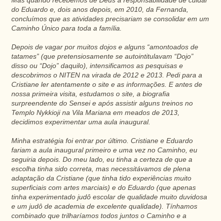
Mas quando recebemos de Deus a responsabilidade de cuidar
do Eduardo e, dois anos depois, em 2010, da Fernanda,
concluímos que as atividades precisariam se consolidar em um
Caminho Único para toda a família.
Depois de vagar por muitos dojos e alguns “amontoados de
tatames” (que pretensiosamente se autointitulavam “Dojo”
disso ou “Dojo” daquilo), intensificamos as pesquisas e
descobrimos o NITEN na virada de 2012 e 2013. Pedi para a
Cristiane ler atentamente o site e as informações. E antes de
nossa primeira visita, estudamos o site, a biografia
surpreendente do Sensei e após assistir alguns treinos no
Templo Nykkioji na Vila Mariana em meados de 2013,
decidimos experimentar uma aula inaugural.
Minha estratégia foi entrar por último. Cristiane e Eduardo
fariam a aula inaugural primeiro e uma vez no Caminho, eu
seguiria depois. Do meu lado, eu tinha a certeza de que a
escolha tinha sido correta, mas necessitávamos de plena
adaptação da Cristiane (que tinha tido experiências muito
superficiais com artes marciais) e do Eduardo (que apenas
tinha experimentado judô escolar de qualidade muito duvidosa
e um judô de academia de excelente qualidade). Tínhamos
combinado que trilharíamos todos juntos o Caminho e a