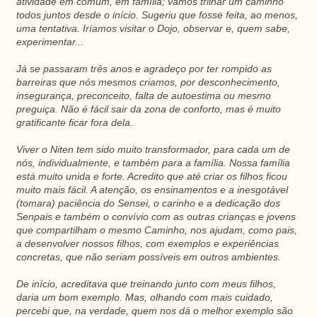
atividade em comum, em família; vamos trilhar um caminho
todos juntos desde o início. Sugeriu que fosse feita, ao menos,
uma tentativa. Iríamos visitar o Dojo, observar e, quem sabe,
experimentar...
Já se passaram três anos e agradeço por ter rompido as
barreiras que nós mesmos criamos, por desconhecimento,
insegurança, preconceito, falta de autoestima ou mesmo
preguiça. Não é fácil sair da zona de conforto, mas é muito
gratificante ficar fora dela.
Viver o Niten tem sido muito transformador, para cada um de
nós, individualmente, e também para a família. Nossa família
está muito unida e forte. Acredito que até criar os filhos ficou
muito mais fácil. A atenção, os ensinamentos e a inesgotável
(tomara) paciência do Sensei, o carinho e a dedicação dos
Senpais e também o convívio com as outras crianças e jovens
que compartilham o mesmo Caminho, nos ajudam, como pais,
a desenvolver nossos filhos, com exemplos e experiências
concretas, que não seriam possíveis em outros ambientes.
De início, acreditava que treinando junto com meus filhos,
daria um bom exemplo. Mas, olhando com mais cuidado,
percebi que, na verdade, quem nos dá o melhor exemplo são