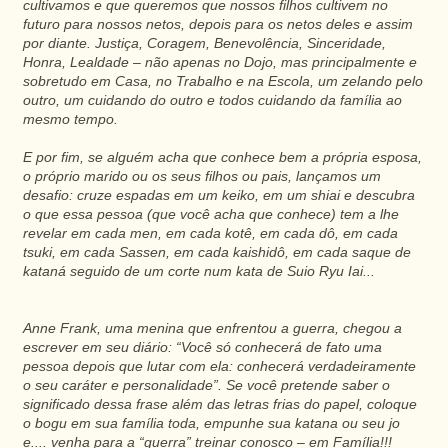
cultivamos e que queremos que nossos filhos cultivem no
futuro para nossos netos, depois para os netos deles e assim
por diante. Justiça, Coragem, Benevolência, Sinceridade,
Honra, Lealdade – não apenas no Dojo, mas principalmente e
sobretudo em Casa, no Trabalho e na Escola, um zelando pelo
outro, um cuidando do outro e todos cuidando da família ao
mesmo tempo.
E por fim, se alguém acha que conhece bem a própria esposa,
o próprio marido ou os seus filhos ou pais, lançamos um
desafio: cruze espadas em um keiko, em um shiai e descubra
o que essa pessoa (que você acha que conhece) tem a lhe
revelar em cada men, em cada kotê, em cada dô, em cada
tsuki, em cada Sassen, em cada kaishidô, em cada saque de
kataná seguido de um corte num kata de Suio Ryu Iai...
Anne Frank, uma menina que enfrentou a guerra, chegou a
escrever em seu diário: “Você só conhecerá de fato uma
pessoa depois que lutar com ela: conhecerá verdadeiramente
o seu caráter e personalidade”. Se você pretende saber o
significado dessa frase além das letras frias do papel, coloque
o bogu em sua família toda, empunhe sua katana ou seu jo
e.... venha para a “guerra” treinar conosco – em Família!!!