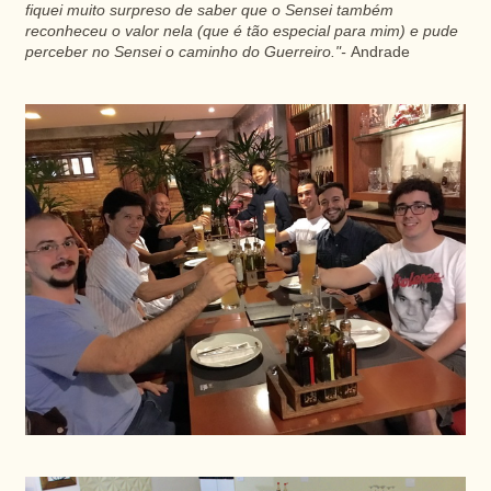
fiquei muito surpreso de saber que o Sensei também
reconheceu o valor nela (que é tão especial para mim) e pude
perceber no Sensei o caminho do Guerreiro."-
Andrade