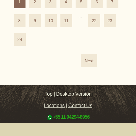
1
2
3
4
5
6
7
...
8
9
10
11
22
23
24
Next
Top
|
Desktop Version
Locations
|
Contact Us
+55 11 94294-8956