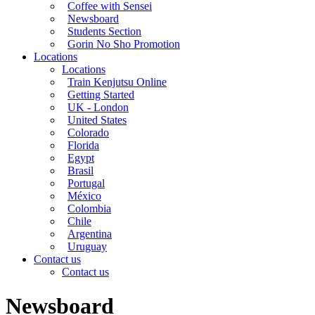
Coffee with Sensei
Newsboard
Students Section
Gorin No Sho Promotion
Locations
Locations
Train Kenjutsu Online
Getting Started
UK - London
United States
Colorado
Florida
Egypt
Brasil
Portugal
México
Colombia
Chile
Argentina
Uruguay
Contact us
Contact us
Newsboard