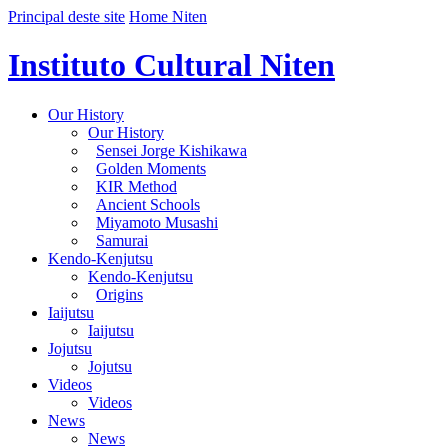
Principal deste site
Home Niten
Instituto Cultural Niten
Our History
Our History
Sensei Jorge Kishikawa
Golden Moments
KIR Method
Ancient Schools
Miyamoto Musashi
Samurai
Kendo-Kenjutsu
Kendo-Kenjutsu
Origins
Iaijutsu
Iaijutsu
Jojutsu
Jojutsu
Videos
Videos
News
News