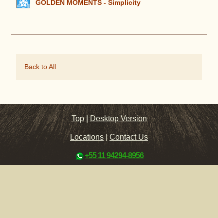
GOLDEN MOMENTS - Simplicity
Back to All
Top
|
Desktop Version
Locations
|
Contact Us
+55 11 94294-8956