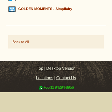
GOLDEN MOMENTS - Simplicity
Back to All
Top
|
Desktop Version
Locations
|
Contact Us
+55 11 94294-8956