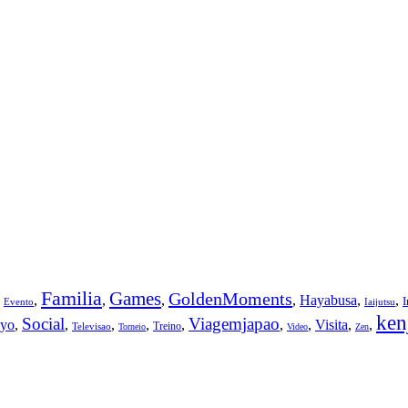
Familia
Games
GoldenMoments
,
,
,
,
,
Hayabusa
,
,
Evento
Iaijutsu
ken
Social
Viagemjapao
yo
,
,
,
,
,
,
,
Visita
,
,
Treino
Televisao
Torneio
Video
Zen