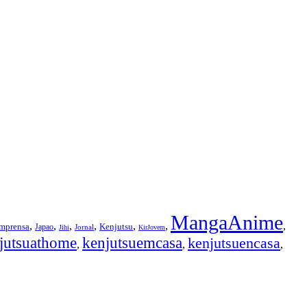
MangaAnime
,
,
,
,
,
,
,
Imprensa
Kenjutsu
Japao
Jornal
Jihi
KirJovem
jutsuathome
kenjutsuemcasa
kenjutsuencasa
,
,
,