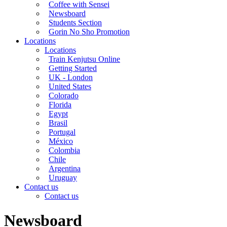
Coffee with Sensei
Newsboard
Students Section
Gorin No Sho Promotion
Locations
Locations
Train Kenjutsu Online
Getting Started
UK - London
United States
Colorado
Florida
Egypt
Brasil
Portugal
México
Colombia
Chile
Argentina
Uruguay
Contact us
Contact us
Newsboard