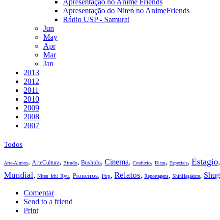
Apresentação no Anime Friends
Apresentação do Niten no AnimeFriends
Rádio USP - Samurai
Jun
May
Apr
Mar
Jan
2013
2012
2011
2010
2009
2008
2007
Todos
Estagio
,
,
,
,
Cinema
,
,
,
,
ArteCultura
Bushido
Arte-Alunos
Birudo
Confucio
Dicas
Especiais
Mundial
Relatos
,
,
,
,
,
,
,
Shug
Pioneiros
Pop
Niten_Ichi_Ryu
Reportagens
ShinHagakure
Comentar
Send to a friend
Print