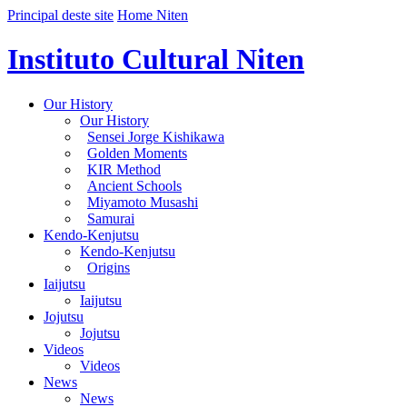
Principal deste site
Home Niten
Instituto Cultural Niten
Our History
Our History
Sensei Jorge Kishikawa
Golden Moments
KIR Method
Ancient Schools
Miyamoto Musashi
Samurai
Kendo-Kenjutsu
Kendo-Kenjutsu
Origins
Iaijutsu
Iaijutsu
Jojutsu
Jojutsu
Videos
Videos
News
News