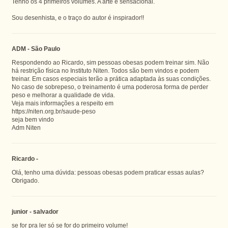
Tenho os 4 primeiros volumes. A arte é sensacional.
Sou desenhista, e o traço do autor é inspirador!!
ADM - São Paulo
Respondendo ao Ricardo, sim pessoas obesas podem treinar sim. Não
há restrição física no Instituto Niten. Todos são bem vindos e podem
treinar. Em casos especiais terão a prática adaptada às suas condições.
No caso de sobrepeso, o treinamento é uma poderosa forma de perder
peso e melhorar a qualidade de vida.
Veja mais informações a respeito em
https://niten.org.br/saude-peso
seja bem vindo
Adm Niten
Ricardo -
Olá, tenho uma dúvida: pessoas obesas podem praticar essas aulas?
Obrigado.
junior - salvador
se for pra ler só se for do primeiro volume!