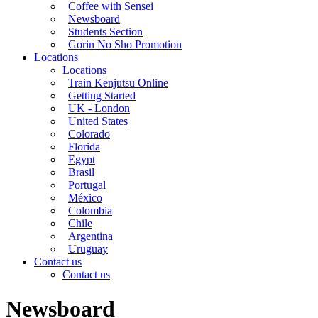
Coffee with Sensei
Newsboard
Students Section
Gorin No Sho Promotion
Locations
Locations
Train Kenjutsu Online
Getting Started
UK - London
United States
Colorado
Florida
Egypt
Brasil
Portugal
México
Colombia
Chile
Argentina
Uruguay
Contact us
Contact us
Newsboard