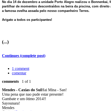
No dia 14 de dezembro a unidade Porto Alegre realizou o Bonnenkai, 
partilhar de momentos descontraídos na beira da piscina, com direi
a famosa ovelha assada pelo nosso companheiro Terres.
Arigato a todos os participantes!
(...)
Continues (complete post)
1 comment
comentar
comments
1 of 1
Mendes - Caxias do Sul
Hai Mina - San!
Uma pena que nao pude estar presente!
Gambate e um ótimo 2014!!
Sayounara!
Mendes