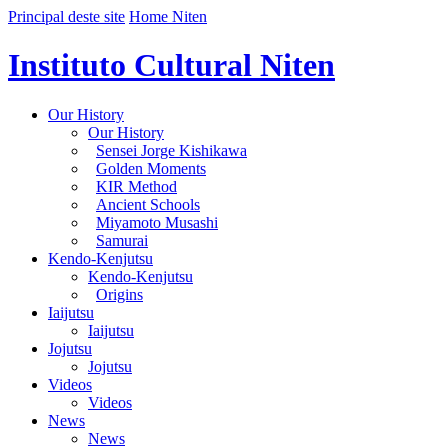
Principal deste site
Home Niten
Instituto Cultural Niten
Our History
Our History
Sensei Jorge Kishikawa
Golden Moments
KIR Method
Ancient Schools
Miyamoto Musashi
Samurai
Kendo-Kenjutsu
Kendo-Kenjutsu
Origins
Iaijutsu
Iaijutsu
Jojutsu
Jojutsu
Videos
Videos
News
News