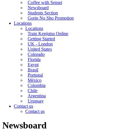
Coffee with Sensei
Newsboard
Students Section
Gorin No Sho Promotion
Locations
Locations
Train Kenjutsu Online
Getting Started
UK - London
United States
Colorado
Florida
Egypt
Brasil
Portugal
México
Colombia
Chile
Argentina
Uruguay
Contact us
Contact us
Newsboard