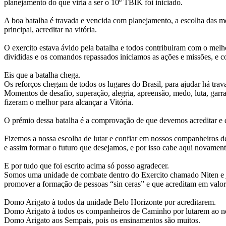
planejamento do que viria a ser o 10º TBIK foi iniciado.
A boa batalha é travada e vencida com planejamento, a escolha das m
principal, acreditar na vitória.
O exercito estava ávido pela batalha e todos contribuiram com o me
divididas e os comandos repassados iniciamos as ações e missões, e c
Eis que a batalha chega.
Os reforços chegam de todos os lugares do Brasil, para ajudar há tr
Momentos de desafio, superação, alegria, apreensão, medo, luta, garr
fizeram o melhor para alcançar a Vitória.
O prémio dessa batalha é a comprovação de que devemos acreditar e q
Fizemos a nossa escolha de lutar e confiar em nossos companheiros de 
e assim formar o futuro que desejamos, e por isso cabe aqui novament
E por tudo que foi escrito acima só posso agradecer.
Somos uma unidade de combate dentro do Exercito chamado Niten e ju
promover a formação de pessoas “sin ceras” e que acreditam em valor
Domo Arigato à todos da unidade Belo Horizonte por acreditarem.
Domo Arigato à todos os companheiros de Caminho por lutarem ao n
Domo Arigato aos Sempais, pois os ensinamentos são muitos.