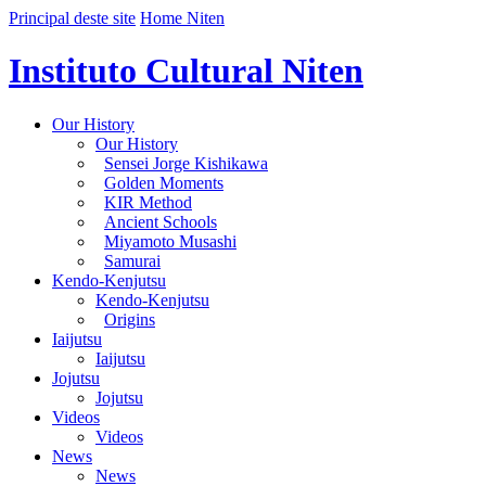
Principal deste site
Home Niten
Instituto Cultural Niten
Our History
Our History
Sensei Jorge Kishikawa
Golden Moments
KIR Method
Ancient Schools
Miyamoto Musashi
Samurai
Kendo-Kenjutsu
Kendo-Kenjutsu
Origins
Iaijutsu
Iaijutsu
Jojutsu
Jojutsu
Videos
Videos
News
News