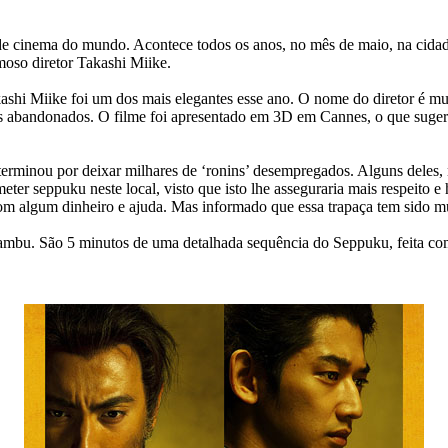
 de cinema do mundo. Acontece todos os anos, no mês de maio, na cidad
moso diretor Takashi Miike.
ashi Miike foi um dos mais elegantes esse ano. O nome do diretor é mui
es abandonados. O filme foi apresentado em 3D em Cannes, o que suger
terminou por deixar milhares de ‘ronins’ desempregados. Alguns deles, 
r seppuku neste local, visto que isto lhe asseguraria mais respeito e h
 algum dinheiro e ajuda. Mas informado que essa trapaça tem sido muita
bu. São 5 minutos de uma detalhada sequência do Seppuku, feita com 