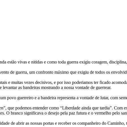
a estão vivas e nitidas e como toda guerra exigiu coragem, disciplina, 
ento de guerra, um confronto máximo que exigiu de todos os envolvido
entais e muitas vezes decisivos, e por isso poderiamos ter ficado acom
 levantar as bandeiras mostrando a nossa vontade de guerrear.
m povo guerreiro e a bandeira representa a vontade de lutar, com seme
n”, que podemos entender como “Liberdade ainda que tardia”. Com esse 
tes. O branco significava o desejo pela paz futura e o vermelho pelo san
de de abrir as nossas portas e receber os companheiro do Caminho, tod