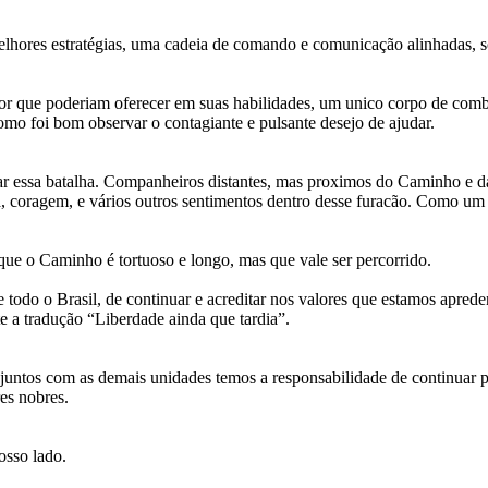
elhores estratégias, uma cadeia de comando e comunicação alinhadas, s
lhor que poderiam oferecer em suas habilidades, um unico corpo de co
omo foi bom observar o contagiante e pulsante desejo de ajudar.
avar essa batalha. Companheiros distantes, mas proximos do Caminho e 
a, coragem, e vários outros sentimentos dentro desse furacão. Como um e
ue o Caminho é tortuoso e longo, mas que vale ser percorrido.
todo o Brasil, de continuar e acreditar nos valores que estamos aprede
e a tradução “Liberdade ainda que tardia”.
ntos com as demais unidades temos a responsabilidade de continuar pr
es nobres.
osso lado.