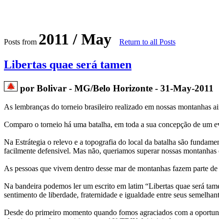
2011 / May
Posts from
Return to all Posts
Libertas quae será tamen
por Bolivar - MG/Belo Horizonte - 31-May-2011
As lembranças do torneio brasileiro realizado em nossas montanhas aind
Comparo o torneio há uma batalha, em toda a sua concepção de um ev
Na Estrátegia o relevo e a topografia do local da batalha são fundam
facilmente defensivel. Mas não, queriamos superar nossas montanhas e
As pessoas que vivem dentro desse mar de montanhas fazem parte de u
Na bandeira podemos ler um escrito em latim “Libertas quae será tame
sentimento de liberdade, fraternidade e igualdade entre seus semelhan
Desde do primeiro momento quando fomos agraciados com a oportunida