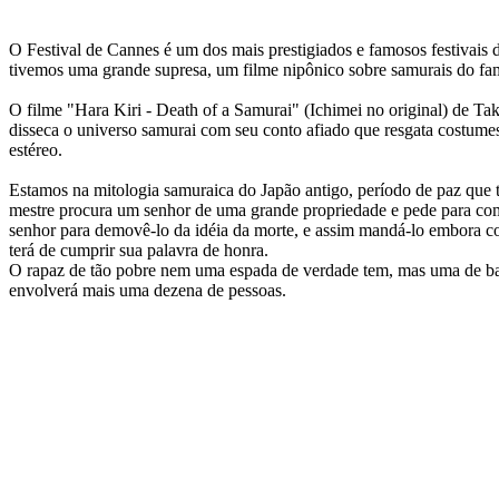
O Festival de Cannes é um dos mais prestigiados e famosos festivais
tivemos uma grande supresa, um filme nipônico sobre samurais do fa
O filme "Hara Kiri - Death of a Samurai" (Ichimei no original) de Tak
disseca o universo samurai com seu conto afiado que resgata costum
estéreo.
Estamos na mitologia samuraica do Japão antigo, período de paz que 
mestre procura um senhor de uma grande propriedade e pede para comete
senhor para demovê-lo da idéia da morte, e assim mandá-lo embora com
terá de cumprir sua palavra de honra.
O rapaz de tão pobre nem uma espada de verdade tem, mas uma de bam
envolverá mais uma dezena de pessoas.