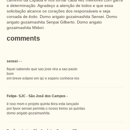
caminho da Espada e nos tornar cada vez melhores com garra
e determinação. Agradeço a atenção de todos e que essa
solicitação alcance os corações dos responsáveis e seja
coroada de êxito. Domo arigato gozaimashita Sensei. Domo
arigato gozaimashita Senpai Gilberto. Domo arigato
gozaimashita Midori.
comments
sensei - -
fiquei sabendo que sao jose vira a sao paulo
bom
em breve estarei em sjc e espero conhece-los
Felipe- SJC - São José dos Campos -
é isso msm o projeto quinta feira esta lançado
por favor sensei permita o nosso treino as quintas
domo arigato gozaimashita