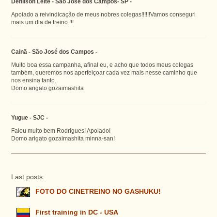
Denílson Leite - São José dos Campos- SP -
Apoiado a reivindicação de meus nobres colegas!!!!!!Vamos conseguri
mais um dia de treino !!!
Cainã - São José dos Campos -
Muito boa essa campanha, afinal eu, e acho que todos meus colegas
também, queremos nos aperfeiçoar cada vez mais nesse caminho que
nos ensina tanto.
Domo arigato gozaimashita
Yugue - SJC -
Falou muito bem Rodrigues! Apoiado!
Domo arigato gozaimashita minna-san!
Last posts:
FOTO DO CINETREINO NO GASHUKU!
First training in DC - USA