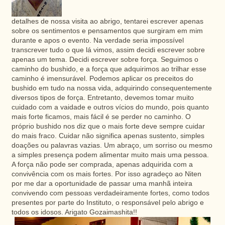
detalhes de nossa visita ao abrigo, tentarei escrever apenas
sobre os sentimentos e pensamentos que surgiram em mim
durante e apos o evento. Na verdade seria impossível
transcrever tudo o que lá vimos, assim decidi escrever sobre
apenas um tema. Decidi escrever sobre força. Seguimos o
caminho do bushido, e a força que adquirimos ao trilhar esse
caminho é imensurável. Podemos aplicar os preceitos do
bushido em tudo na nossa vida, adquirindo consequentemente
diversos tipos de força. Entretanto, devemos tomar muito
cuidado com a vaidade e outros vícios do mundo, pois quanto
mais forte ficamos, mais fácil é se perder no caminho. O
próprio bushido nos diz que o mais forte deve sempre cuidar
do mais fraco. Cuidar não significa apenas sustento, simples
doações ou palavras vazias. Um abraço, um sorriso ou mesmo
a simples presença podem alimentar muito mais uma pessoa.
A força não pode ser comprada, apenas adquirida com a
convivência com os mais fortes. Por isso agradeço ao Niten
por me dar a oportunidade de passar uma manhã inteira
convivendo com pessoas verdadeiramente fortes, como todos
presentes por parte do Instituto, o responsável pelo abrigo e
todos os idosos. Arigato Gozaimashita!!