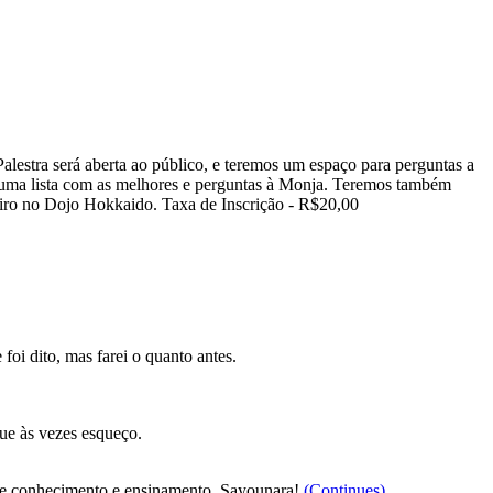
estra será aberta ao público, e teremos um espaço para perguntas a
 uma lista com as melhores e perguntas à Monja. Teremos também
eiro no Dojo Hokkaido. Taxa de Inscrição - R$20,00
foi dito, mas farei o quanto antes.
que às vezes esqueço.
 de conhecimento e ensinamento. Sayounara!
(Continues)