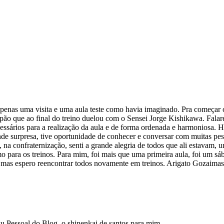
i apenas uma visita e uma aula teste como havia imaginado. Pra começar
Japão que ao final do treino duelou com o Sensei Jorge Kishikawa. Falare
essários para a realização da aula e de forma ordenada e harmoniosa. H
rande surpresa, tive oportunidade de conhecer e conversar com muitas p
, na confraternização, senti a grande alegria de todos que ali estavam,
o para os treinos. Para mim, foi mais que uma primeira aula, foi um s
, mas espero reencontrar todos novamente em treinos. Arigato Gozaimash
u Pessoal do Blog, o shinenkai de santos para mim