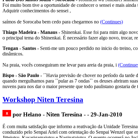
Foi muito bom tive a oportunidade de conhecer o sensei e mais ainda 
Adquirir conhecimentos do sensei ,
saímos de Sorocaba bem cedo para chegarmos no
(Continues)
Thiago Madeira - Manaus -
Shinenkai. Esse foi para mim algo novo
o principal tema do Shinenkai. É necessário fazer algo novo, trocar, r
Tengan - Santos -
Senti-me um pouco perdido no inicio do treino, co
dinâmicos.
Na praia, vocês conseguiram me levar para areia da praia, i
(Continue
Bispo - São Paulo -
´´Havia previsão de chover no período da tarde d
quando mergulhamos para ´´pular as 7 ondas`` os deuses abriram sua
nuvens para nos dar o maior presente que todo paulistano gostaria de t
Workshop Niten Teresina
por Helano - Niten Teresina - - 29-Jan-2010
É com muita satisfação que informo a reativação da Unidade Teresina
conduzido pelo Senpai Ariel com orientação do Senpai Wenzel que envol
Jittejutsu, Kusarigamajutsu e Naginatajutsu. O evento ocorrerá no Jo