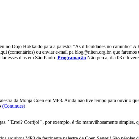
no Dojo Hokkaido para a palestra "As dificuldades no caminho" A Pal
qui (comentários) ou enviar e-mail pa
blog@niten.org.br
, que faremos
tar esses dias em São Paulo.
Programação
Não perca, dia 03 e fever
a palestra da Monja Coen em MP3. Ainda não tive tempo para ouvir o que 
no
(Continues)
s. ``Errei? Corrijo!``, por exemplo, é tão maravilhosamente simples, 
dos arquivos MP3 da fascinante palestra de Coen Sensei! São pérolas