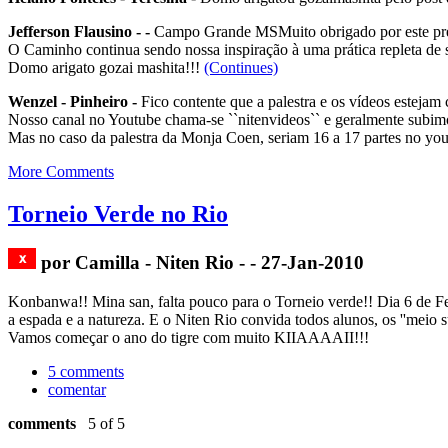
Jefferson Flausino - -
Campo Grande MSMuito obrigado por este pre
O Caminho continua sendo nossa inspiração à uma prática repleta de s
Domo arigato gozai mashita!!!
(Continues)
Wenzel - Pinheiro -
Fico contente que a palestra e os vídeos estejam 
Nosso canal no Youtube chama-se ``nitenvideos`` e geralmente subim
Mas no caso da palestra da Monja Coen, seriam 16 a 17 partes no you
More Comments
Torneio Verde no Rio
por Camilla - Niten Rio - - 27-Jan-2010
Konbanwa!! Mina san, falta pouco para o Torneio verde!! Dia 6 de Feve
a espada e a natureza. E o Niten Rio convida todos alunos, os ''meio
Vamos começar o ano do tigre com muito KIIAAAAII!!!
5 comments
comentar
comments
5 of 5