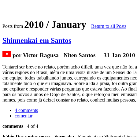
2010 / January
Posts from
Return to all Posts
Shinnenkai em Santos
por Victor Ragusa - Niten Santos - - 31-Jan-2010
Tentarei ser breve no relato, porém acho difícil, uma vez que não fo
várias regiões do Brasil, além de uma visita ilustre de um Sensei do 
em equipe, todos trabalhando juntos, carregando os equipamentos nec
totalmente tudo o que eu imaginava. Sobre a ida a praia, foi outra g
me explicar e responder várias perguntas que estava fazendo. Ao final
para os novos alunos de Dojo de Santos, o que reforçou meu entusiam
nomes, pois como já deixei constar no relato, conheci muitas pessoas
4 comments
comentar
comments
4 of 4
Fábio Dos santos souza - Sorocaba -
Konnichi wa Shitsurei shimass