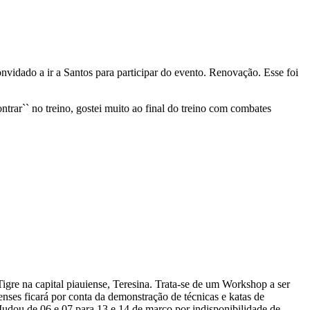
nvidado a ir a Santos para participar do evento. Renovação. Esse foi
trar`` no treino, gostei muito ao final do treino com combates
gre na capital piauiense, Teresina. Trata-se de um Workshop a ser
enses ficará por conta da demonstração de técnicas e katas de
Mudou de 06 e 07 para 13 e 14 de março por indisponibilidade de