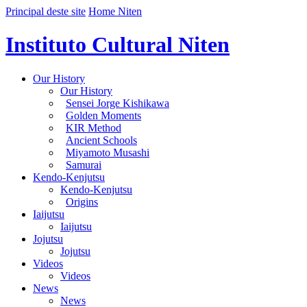
Principal deste site
Home Niten
Instituto Cultural Niten
Our History
Our History
Sensei Jorge Kishikawa
Golden Moments
KIR Method
Ancient Schools
Miyamoto Musashi
Samurai
Kendo-Kenjutsu
Kendo-Kenjutsu
Origins
Iaijutsu
Iaijutsu
Jojutsu
Jojutsu
Videos
Videos
News
News