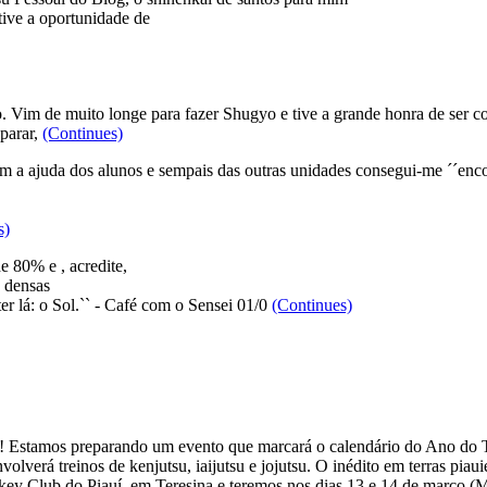
tive a oportunidade de
. Vim de muito longe para fazer Shugyo e tive a grande honra de ser co
eparar,
(Continues)
m a ajuda dos alunos e sempais das outras unidades consegui-me ´´encon
s)
e 80% e , acredite,
s densas
er lá: o Sol.`` - Café com o Sensei 01/0
(Continues)
! Estamos preparando um evento que marcará o calendário do Ano do Ti
verá treinos de kenjutsu, iaijutsu e jojutsu. O inédito em terras piaui
ckey Club do Piauí, em Teresina e teremos nos dias 13 e 14 de março (