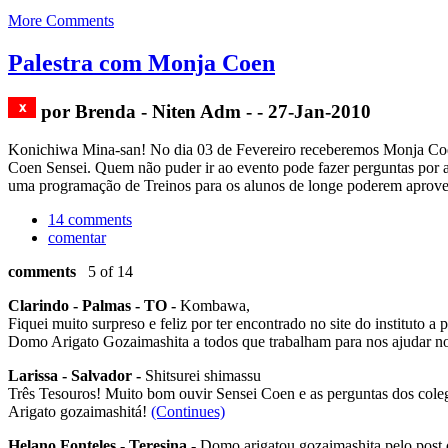
More Comments
Palestra com Monja Coen
por Brenda - Niten Adm - - 27-Jan-2010
Konichiwa Mina-san! No dia 03 de Fevereiro receberemos Monja Coen 
Coen Sensei. Quem não puder ir ao evento pode fazer perguntas por a
uma programação de Treinos para os alunos de longe poderem aprovei
14 comments
comentar
comments
5 of 14
Clarindo - Palmas - TO -
Kombawa,
Fiquei muito surpreso e feliz por ter encontrado no site do instituto 
Domo Arigato Gozaimashita a todos que trabalham para nos ajudar 
Larissa - Salvador -
Shitsurei shimassu
Três Tesouros! Muito bom ouvir Sensei Coen e as perguntas dos colega
Arigato gozaimashitá!
(Continues)
Helano Fonteles - Teresina -
Domo arigatou gozaimashita pelo post 