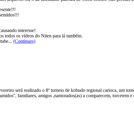
sente!!!
entidos!!!
causando interesse!
os todos os vídeos do Niten para lá também.
tube...
(Continues)
reiro será realizado o 8º torneio de kobudo regional carioca, um torne
 sumidos'', familiares, amigos ,namorados(as) a comparecem, torcerem e