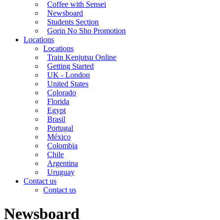
Coffee with Sensei
Newsboard
Students Section
Gorin No Sho Promotion
Locations
Locations
Train Kenjutsu Online
Getting Started
UK - London
United States
Colorado
Florida
Egypt
Brasil
Portugal
México
Colombia
Chile
Argentina
Uruguay
Contact us
Contact us
Newsboard