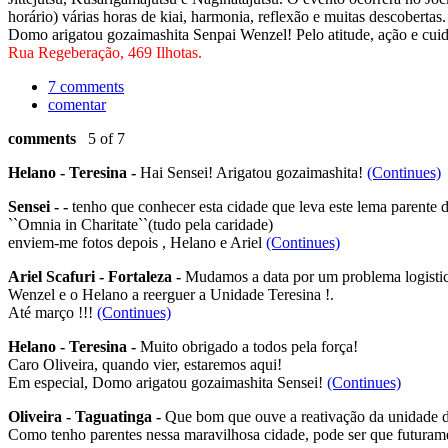
horário) várias horas de kiai, harmonia, reflexão e muitas descoberta
Domo arigatou gozaimashita Senpai Wenzel! Pelo atitude, ação e cui
Rua Regeberação, 469 Ilhotas.
7 comments
comentar
comments
5 of 7
Helano - Teresina -
Hai Sensei! Arigatou gozaimashita!
(Continues)
Sensei - -
tenho que conhecer esta cidade que leva este lema parente 
``Omnia in Charitate``(tudo pela caridade)
enviem-me fotos depois , Helano e Ariel
(Continues)
Ariel Scafuri - Fortaleza -
Mudamos a data por um problema logistico
Wenzel e o Helano a reerguer a Unidade Teresina !.
Até março !!!
(Continues)
Helano - Teresina -
Muito obrigado a todos pela força!
Caro Oliveira, quando vier, estaremos aqui!
Em especial, Domo arigatou gozaimashita Sensei!
(Continues)
Oliveira - Taguatinga -
Que bom que ouve a reativação da unidade d
Como tenho parentes nessa maravilhosa cidade, pode ser que futurame