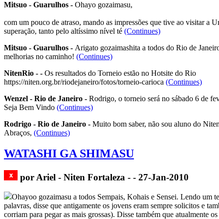
Mitsuo - Guarulhos -
Ohayo gozaimasu,
com um pouco de atraso, mando as impressões que tive ao visitar a U
superação, tanto pelo altíssimo nível té
(Continues)
Mitsuo - Guarulhos -
Arigato gozaimashita a todos do Rio de Janeiro
melhorias no caminho!
(Continues)
NitenRio - -
Os resultados do Torneio estão no Hotsite do Rio
https://niten.org.br/riodejaneiro/fotos/torneio-carioca
(Continues)
Wenzel - Rio de Janeiro -
Rodrigo, o torneio será no sábado 6 de fev
Seja Bem Vindo
(Continues)
Rodrigo - Rio de Janeiro -
Muito bom saber, não sou aluno do Niten 
Abraços,
(Continues)
WATASHI GA SHIMASU
por Ariel - Niten Fortaleza - - 27-Jan-2010
Ohayoo gozaimasu a todos Sempais, Kohais e Sensei. Lendo um text
palavras, disse que antigamente os jovens eram sempre solicitos e ta
corriam para pegar as mais grossas). Disse também que atualmente os