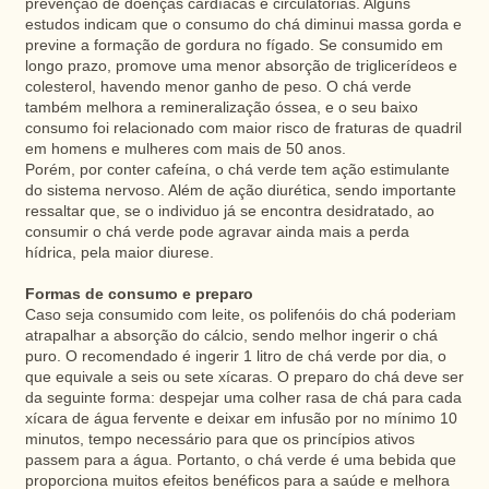
prevenção de doenças cardíacas e circulatórias. Alguns
estudos indicam que o consumo do chá diminui massa gorda e
previne a formação de gordura no fígado. Se consumido em
longo prazo, promove uma menor absorção de triglicerídeos e
colesterol, havendo menor ganho de peso. O chá verde
também melhora a remineralização óssea, e o seu baixo
consumo foi relacionado com maior risco de fraturas de quadril
em homens e mulheres com mais de 50 anos.
Porém, por conter cafeína, o chá verde tem ação estimulante
do sistema nervoso. Além de ação diurética, sendo importante
ressaltar que, se o individuo já se encontra desidratado, ao
consumir o chá verde pode agravar ainda mais a perda
hídrica, pela maior diurese.
Formas de consumo e preparo
Caso seja consumido com leite, os polifenóis do chá poderiam
atrapalhar a absorção do cálcio, sendo melhor ingerir o chá
puro. O recomendado é ingerir 1 litro de chá verde por dia, o
que equivale a seis ou sete xícaras. O preparo do chá deve ser
da seguinte forma: despejar uma colher rasa de chá para cada
xícara de água fervente e deixar em infusão por no mínimo 10
minutos, tempo necessário para que os princípios ativos
passem para a água. Portanto, o chá verde é uma bebida que
proporciona muitos efeitos benéficos para a saúde e melhora