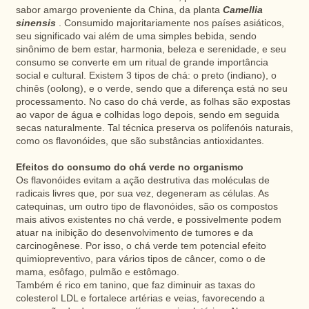
sabor amargo proveniente da China, da planta
Camellia
sinensis
. Consumido majoritariamente nos países asiáticos,
seu significado vai além de uma simples bebida, sendo
sinônimo de bem estar, harmonia, beleza e serenidade, e seu
consumo se converte em um ritual de grande importância
social e cultural. Existem 3 tipos de chá: o preto (indiano), o
chinês (oolong), e o verde, sendo que a diferença está no seu
processamento. No caso do chá verde, as folhas são expostas
ao vapor de água e colhidas logo depois, sendo em seguida
secas naturalmente. Tal técnica preserva os polifenóis naturais,
como os flavonóides, que são substâncias antioxidantes.
Efeitos do consumo do chá verde no organismo
Os flavonóides evitam a ação destrutiva das moléculas de
radicais livres que, por sua vez, degeneram as células. As
catequinas, um outro tipo de flavonóides, são os compostos
mais ativos existentes no chá verde, e possivelmente podem
atuar na inibição do desenvolvimento de tumores e da
carcinogênese. Por isso, o chá verde tem potencial efeito
quimiopreventivo, para vários tipos de câncer, como o de
mama, esôfago, pulmão e estômago.
Também é rico em tanino, que faz diminuir as taxas do
colesterol LDL e fortalece artérias e veias, favorecendo a