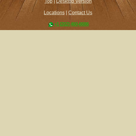
Top
|
Desktop Version
Locations
|
Contact Us
+1 (202) 460-6686