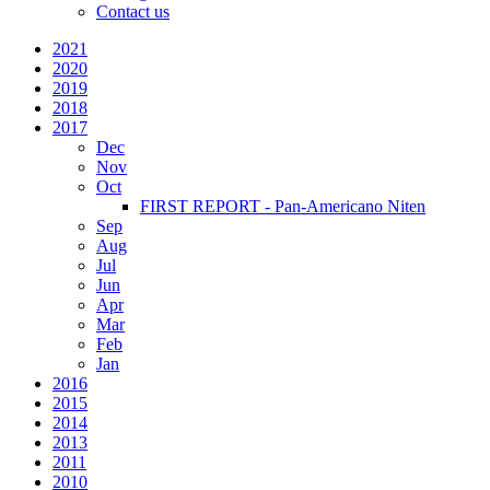
Contact us
2021
2020
2019
2018
2017
Dec
Nov
Oct
FIRST REPORT - Pan-Americano Niten
Sep
Aug
Jul
Jun
Apr
Mar
Feb
Jan
2016
2015
2014
2013
2011
2010