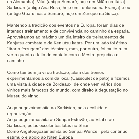
na Alemanha), Vital (antigo Sumaré, hoje em Milão na Itália),
Sarkisian (antigo Ana Rosa, hoje em Toulouse na França) e eu
(antigo Guarulhos e Sumaré, hoje em Zurique na Suíça).
Mantendo a tradição dos eventos na Europa, foram dias de
intensos treinamento e de convivência no caminho da espada.
Aproveitamos ao máximo um dia inteiro de treinamentos de
Kenjutsu combate e de Kenjutsu katas. Por um lado foi ótimo
“tirar a ferrugem” das técnicas, mas, por outro, foi muito ruim
ver o quanto a falta de contato com o Mestre prejudica o
caminho.
Como também já virou tradição, além dos treinos
experimentamos a comida local (Cassoulet de pato) e fizemos
uma visita à cidade de Bordeaux, de onde vem vários dos
vinhos mais famosos do mundo, com direito à degustação no
Museu do vinho.
Arigatougozaimashita ao Sarkisian, pela acolhida e
organização
Arigatougozamashita ao Senpai Estevão, ao Vital e ao
Sarkisian, pelas excelentes lutas no Shiai
Domo Arigatougozamashita ao Senpai Wenzel, pelo contínuo
estímulo e apoio ao Niten Europa