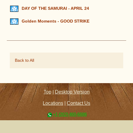
DAY OF THE SAMURAI - APRIL 24
Golden Moments - GOOD STRIKE
Back to All
Top
|
Desktop Version
Locations
|
Contact Us
+1 (202) 460-6686