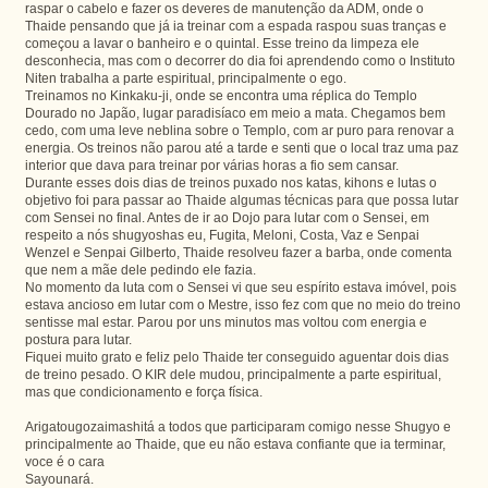
raspar o cabelo e fazer os deveres de manutenção da ADM, onde o
Thaide pensando que já ia treinar com a espada raspou suas tranças e
começou a lavar o banheiro e o quintal. Esse treino da limpeza ele
desconhecia, mas com o decorrer do dia foi aprendendo como o Instituto
Niten trabalha a parte espiritual, principalmente o ego.
Treinamos no Kinkaku-ji, onde se encontra uma réplica do Templo
Dourado no Japão, lugar paradisíaco em meio a mata. Chegamos bem
cedo, com uma leve neblina sobre o Templo, com ar puro para renovar a
energia. Os treinos não parou até a tarde e senti que o local traz uma paz
interior que dava para treinar por várias horas a fio sem cansar.
Durante esses dois dias de treinos puxado nos katas, kihons e lutas o
objetivo foi para passar ao Thaide algumas técnicas para que possa lutar
com Sensei no final. Antes de ir ao Dojo para lutar com o Sensei, em
respeito a nós shugyoshas eu, Fugita, Meloni, Costa, Vaz e Senpai
Wenzel e Senpai Gilberto, Thaide resolveu fazer a barba, onde comenta
que nem a mãe dele pedindo ele fazia.
No momento da luta com o Sensei vi que seu espírito estava imóvel, pois
estava ancioso em lutar com o Mestre, isso fez com que no meio do treino
sentisse mal estar. Parou por uns minutos mas voltou com energia e
postura para lutar.
Fiquei muito grato e feliz pelo Thaide ter conseguido aguentar dois dias
de treino pesado. O KIR dele mudou, principalmente a parte espiritual,
mas que condicionamento e força física.
Arigatougozaimashitá a todos que participaram comigo nesse Shugyo e
principalmente ao Thaide, que eu não estava confiante que ia terminar,
voce é o cara
Sayounará.