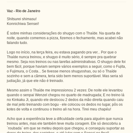
Vaz - Rio de Janeiro
Shitsurei shimasu!
Konnichiwa Sensei!
É sobre minhas considerações do shugyo com o Thaíde. Na quarta de
noite, quando comemos a pizza, fizemos o fechamento, mas acabei não
falando tudo.
Logo no início, na terça feira, eu estava pagando pra ver... Por que o
Thaíde nunca treinou, e shugyo é muito sério, é sempre pra quebrar
mesmo. Seja nos treinos ou nas tarefas administrativas. O shugyo dele foi
bem fácil, porque haviam sempre vários exemplos a seguir, como o Fujita,
o Fujimura, o Costa... Se tivesse menos shugyoshas, ou só o Thaíde
sozinho e sem a câmera, teria sido bem menos suportável. Mas seria só
judiação, já que ele não é treinado.
Mesmo assim o Thaíde me impressionou 2 vezes: De noite ele levantou
quando o senpai Wenzel chegou no quarto de madrugada; E no treino lá
no Kinkaku Ji, quando ele deslocou 2 dedos da mão direita quando caiu
de mal jeito treinando com bogu - ele colocou os dedos no lugar, pôs os
kotes de volta e continuou o treino ali na hora. Tirei meu chapéu!
Acho que a experiência teve a dificuldade certa para alguém que nunca
treinou antes, mas ele também teve muita coragem. Ele só descobriu a
`roubada` em que se meteu depois que chegou, e conseguiu suportar as
dores do treino, dos sapinhos, e até lutar com o Sensei no final!