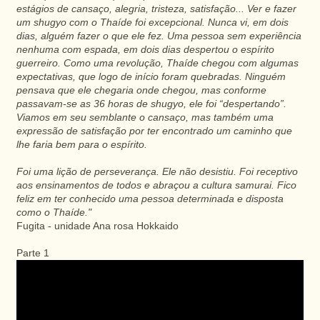
estágios de cansaço, alegria, tristeza, satisfação... Ver e fazer
um
shugyo
com o
Thaíde
foi excepcional. Nunca vi, em dois
dias, alguém fazer o que ele fez. Uma pessoa sem experiência
nenhuma com espada, em dois dias despertou o espírito
guerreiro
. Como uma revolução,
Thaíde
chegou com algumas
expectativas, que logo de início foram quebradas. Ninguém
pensava que ele chegaria onde chegou, mas conforme
passavam-se as 36 horas de
shugyo
, ele foi “despertando”.
Viamos
em seu semblante o cansaço, mas também uma
expressão de satisfação por ter encontrado um caminho que
lhe faria bem para o espírito.
Foi uma lição de perseverança. Ele não desistiu. Foi receptivo
aos ensinamentos de todos e abraçou a cultura
samurai
. Fico
feliz em ter conhecido uma pessoa determinada e disposta
como o
Thaíde
."
Fugita
- unidade Ana rosa
Hokkaido
Parte 1