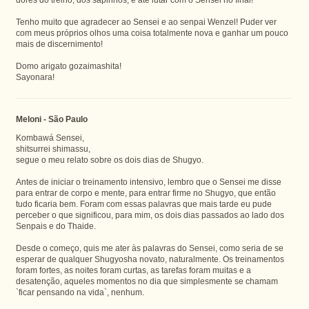
Tenho muito que agradecer ao Sensei e ao senpai Wenzel! Puder ver
com meus próprios olhos uma coisa totalmente nova e ganhar um pouco
mais de discernimento!
Domo arigato gozaimashita!
Sayonara!
Meloni - São Paulo
Kombawá Sensei,
shitsurrei shimassu,
segue o meu relato sobre os dois dias de Shugyo.
Antes de iniciar o treinamento intensivo, lembro que o Sensei me disse
para entrar de corpo e mente, para entrar firme no Shugyo, que então
tudo ficaria bem. Foram com essas palavras que mais tarde eu pude
perceber o que significou, para mim, os dois dias passados ao lado dos
Senpais e do Thaide.
Desde o começo, quis me ater às palavras do Sensei, como seria de se
esperar de qualquer Shugyosha novato, naturalmente. Os treinamentos
foram fortes, as noites foram curtas, as tarefas foram muitas e a
desatenção, aqueles momentos no dia que simplesmente se chamam
`ficar pensando na vida`, nenhum.