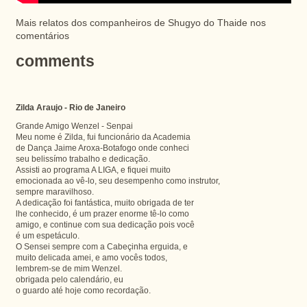
Mais relatos dos companheiros de
Shugyo
do
Thaide
nos
comentários
comments
Zilda Araujo - Rio de Janeiro
Grande Amigo Wenzel - Senpai
Meu nome é Zilda, fui funcionário da Academia
de Dança Jaime Aroxa-Botafogo onde conheci
seu belissímo trabalho e dedicação.
Assisti ao programa A LIGA, e fiquei muito
emocionada ao vê-lo, seu desempenho como instrutor,
sempre maravilhoso.
A dedicação foi fantástica, muito obrigada de ter
lhe conhecido, é um prazer enorme tê-lo como
amigo, e continue com sua dedicação pois você
é um espetáculo.
O Sensei sempre com a Cabeçinha erguida, e
muito delicada amei, e amo vocês todos,
lembrem-se de mim Wenzel.
obrigada pelo calendário, eu
o guardo até hoje como recordação.