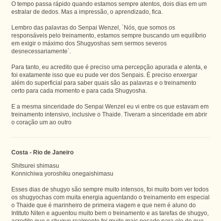
O tempo passa rápido quando estamos sempre atentos, dois dias em um
estralar de dedos. Mas a impressão, o aprendizado, fica.
Lembro das palavras do Senpai Wenzel, `Nós, que somos os
responsáveis pelo treinamento, estamos sempre buscando um equilíbrio
em exigir o máximo dos Shugyoshas sem sermos severos
desnecessariamente`.
Para tanto, eu acredito que é preciso uma percepção apurada e atenta, e
foi exatamente isso que eu pude ver dos Senpais. É preciso enxergar
além do superficial para saber quais são as palavras e o treinamento
certo para cada momento e para cada Shugyosha.
E a mesma sinceridade do Senpai Wenzel eu vi entre os que estavam em
treinamento intensivo, inclusive o Thaide. Tiveram a sinceridade em abrir
o coração um ao outro
Costa - Rio de Janeiro
Shitsurei shimasu
Konnichiwa yoroshiku onegaishimasu
Esses dias de shugyo são sempre muito intensos, foi muito bom ver todos
os shugyochas com muita energia aguentando o treinamento em especial
o Thaide que é marinheiro de primeira viagem e que nem é aluno do
Intituto Niten e aguentou muito bem o treinamento e as tarefas de shugyo,
acredito que o shugyo realmente foi muito mais pesado para ele do que