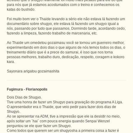
para nós que já estamos acostumados com o treino e conhecemos os
katas do bushido.
Foi muito bom ver o Thaide levando a sério ele não estava lá fazendo um
documentário sobre shugyo, ele estava lá fazendo um shugyo igual a
nós, passando por tudo que passamos. Dormindo tarde, acordando cedo,
fazendo a limpeza, fazendo trabalho de marcenaria, etc.
Ao Thaide um omedetou gozaimasu você se tornou um guerreiro melhor,
experimentando em dois dias o que alguns de nós temos todos os dias, o
treinamento diário que é a prece do samurai, é isso que nos torna
pessoas melhores, trabalho duro, dedicação, respeito, coragem e kokoro
kara.
Sayonara arigatou gozaimashita
Fugimura - Florianopolis
Dois Dias de Shugyo.
Tive uma honra de fazer um Shugyo para gravação do programa A Liga.
O apresentador era o Thaide, que veio pedir para fazer dois dias de
Shugyo.
Ao se apresentar na ADM, tive a impressão que ele ia desistir no meio,
após soltar um `hai` com pouca energia quando Senpai Wenzel
perguntou se ele quer fazer um Shugyo.
Como todos que querem ser um shugyosha a primeira coisa a fazer é