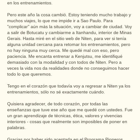
en los entrenamientos.
Pero este año la cosa cambió. Estoy teniendo mucho trabajo y
muchos viajes, lo que me impide ir a Sao Paulo. Para
"complicar" aún más la situación, voy a cambiar de ciudad. Voy
a salir de Botucatu y cambiarme a Itanhandu, interior de Minas
Gerais. Hasta miré en el sitio web de Niten, para ver si tenía
alguna unidad cercana para retomar los entrenamientos, pero
no hay ninguna muy cerca. Me quedé mal con eso, pero
paciencia. Me encanta entrenar a Kenjutsu, me identifiqué
demasiado con la modalidad y con todos de Niten. Pero a
veces la vida nos da realidades donde no conseguimos hacer
todo lo que queremos.
Tengo en el corazón que todavía voy a regresar a Niten ya los
entrenamientos, sólo no sé exactamente cuándo.
Quisiera agradecer, de todo corazón, por todas las
enseñanzas que tuve ese año que me quedé con ustedes. Fue
un gran aprendizaje de técnicas, ética, valores y vivencias
interiores - cosas que realmente son imposibles de poner en
palabras.
Gracias por haber sido aceptada en el Programa Pioneros,