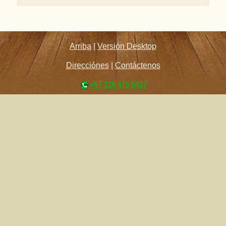
Arriba
|
Versión Desktop
Direcciónes
|
Contáctenos
+57 316 475 8437