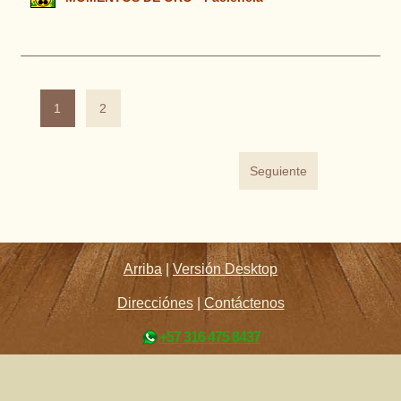
1
2
Seguiente
Arriba
|
Versión Desktop
Direcciónes
|
Contáctenos
+57 316 475 8437