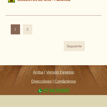
1
2
Seguiente
Arriba
|
Versión Desktop
Direcciónes
|
Contáctenos
+57 316 475 8437