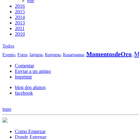
ene
2016
2015
2014
2013
2011
2010
Todos
M
MomentosdeOro
,
,
,
,
,
,
Evento
Fotos
Iaijutsu
Kenjutsu
Kusarigama
Comentar
Enviar a un amigo
Imprimir
blog dos alunos
facebook
topo
Como Empezar
Donde Entrenar