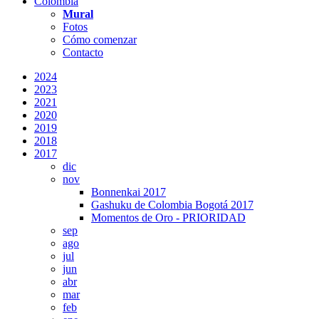
Colombia
Mural
Fotos
Cómo comenzar
Contacto
2024
2023
2021
2020
2019
2018
2017
dic
nov
Bonnenkai 2017
Gashuku de Colombia Bogotá 2017
Momentos de Oro - PRIORIDAD
sep
ago
jul
jun
abr
mar
feb