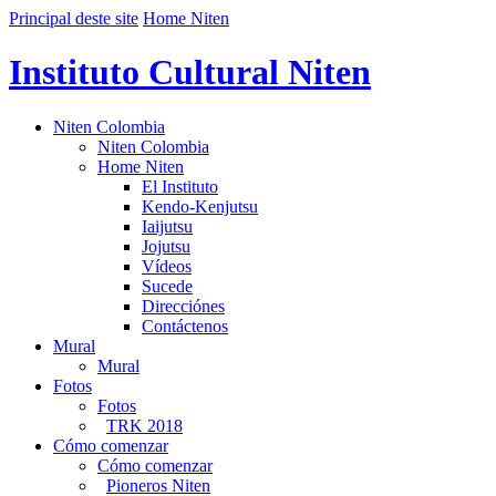
Principal deste site
Home Niten
Instituto Cultural Niten
Niten Colombia
Niten Colombia
Home Niten
El Instituto
Kendo-Kenjutsu
Iaijutsu
Jojutsu
Vídeos
Sucede
Direcciónes
Contáctenos
Mural
Mural
Fotos
Fotos
TRK 2018
Cómo comenzar
Cómo comenzar
Pioneros Niten