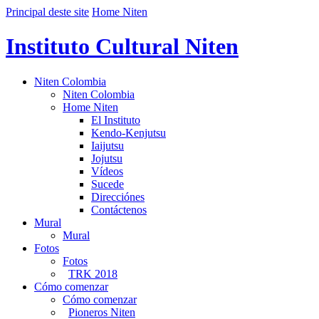
Principal deste site
Home Niten
Instituto Cultural Niten
Niten Colombia
Niten Colombia
Home Niten
El Instituto
Kendo-Kenjutsu
Iaijutsu
Jojutsu
Vídeos
Sucede
Direcciónes
Contáctenos
Mural
Mural
Fotos
Fotos
TRK 2018
Cómo comenzar
Cómo comenzar
Pioneros Niten