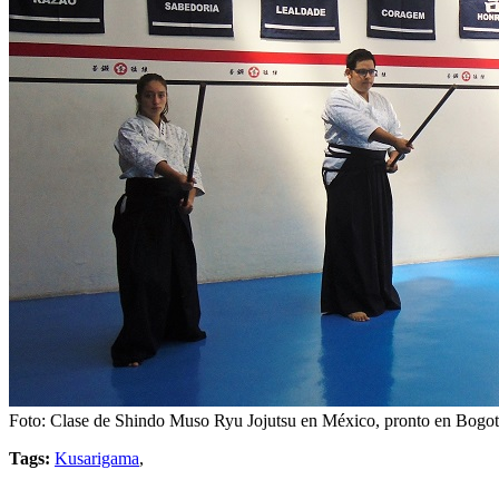
Foto: Clase de Shindo Muso Ryu Jojutsu en México, pronto en Bogo
Tags:
Kusarigama
,