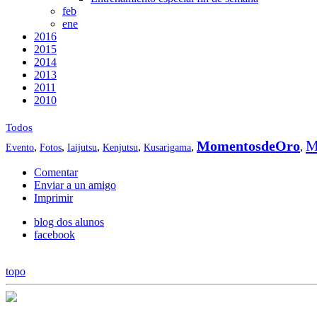
feb
ene
2016
2015
2014
2013
2011
2010
Todos
M
MomentosdeOro
,
,
,
,
,
,
Evento
Fotos
Iaijutsu
Kenjutsu
Kusarigama
Comentar
Enviar a un amigo
Imprimir
blog dos alunos
facebook
topo