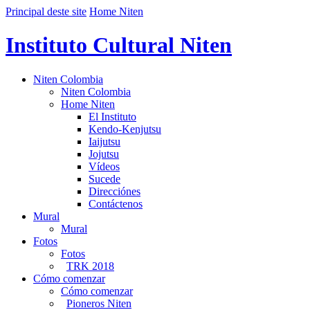
Principal deste site
Home Niten
Instituto Cultural Niten
Niten Colombia
Niten Colombia
Home Niten
El Instituto
Kendo-Kenjutsu
Iaijutsu
Jojutsu
Vídeos
Sucede
Direcciónes
Contáctenos
Mural
Mural
Fotos
Fotos
TRK 2018
Cómo comenzar
Cómo comenzar
Pioneros Niten