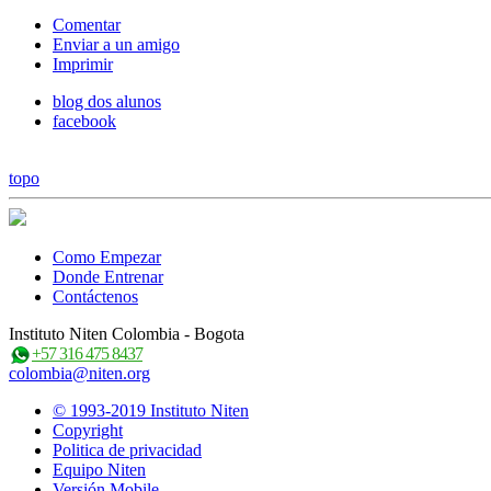
Comentar
Enviar a un amigo
Imprimir
blog dos alunos
facebook
topo
Como Empezar
Donde Entrenar
Contáctenos
Instituto Niten Colombia - Bogota
+57 316 475 8437
colombia@niten.org
© 1993-2019 Instituto Niten
Copyright
Politica de privacidad
Equipo Niten
Versión Mobile