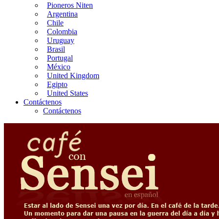
Pioneros Niten
Argentina
Chile
Colombia
Uruguay
Brasil
Portugal
México
United Kingdom
Egipto
United States
Contáctenos
Contáctenos