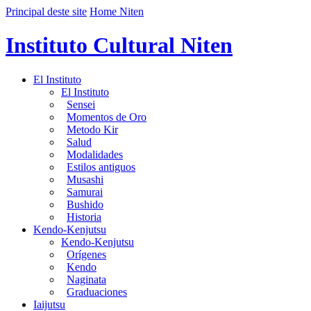
Principal deste site
Home Niten
Instituto Cultural Niten
El Instituto
El Instituto
Sensei
Momentos de Oro
Metodo Kir
Salud
Modalidades
Estilos antiguos
Musashi
Samurai
Bushido
Historia
Kendo-Kenjutsu
Kendo-Kenjutsu
Orígenes
Kendo
Naginata
Graduaciones
Iaijutsu