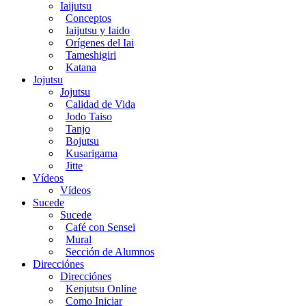
Iaijutsu
Conceptos
Iaijutsu y Iaido
Orígenes del Iai
Tameshigiri
Katana
Jojutsu
Jojutsu
Calidad de Vida
Jodo Taiso
Tanjo
Bojutsu
Kusarigama
Jitte
Vídeos
Vídeos
Sucede
Sucede
Café con Sensei
Mural
Sección de Alumnos
Direcciónes
Direcciónes
Kenjutsu Online
Como Iniciar