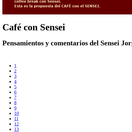
Café con Sensei
Pensamientos y comentarios del Sensei Jo
1
2
3
4
5
6
7
8
9
10
11
12
13