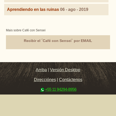
Aprendiendo en las ruinas
06 - ago - 2019
Mais sobre Café con Sensei
Recibir el ´Café con Sensei` por EMAIL
Arriba
|
Versión Desktop
Direcciónes
|
Contáctenos
+55 11 94294-8956