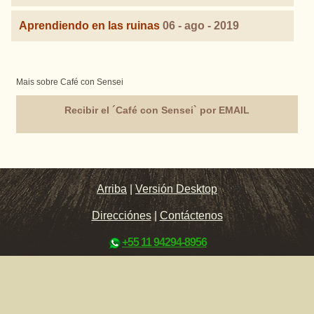
Aprendiendo en las ruinas
06 - ago - 2019
Mais sobre Café con Sensei
Recibir el ´Café con Sensei` por EMAIL
Arriba
|
Versión Desktop
Direcciónes
|
Contáctenos
+55 11 94294-8956