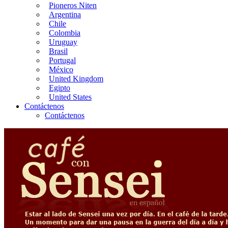
Pioneros Niten
Argentina
Chile
Colombia
Uruguay
Brasil
Portugal
México
United Kingdom
Egipto
United States
Contáctenos
Contáctenos