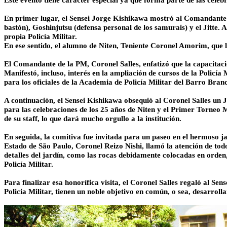
Este evento tiene carácter especial ya que forma parte de las celebr
En primer lugar, el Sensei Jorge Kishikawa mostró al Comandante Sa
bastón), Goshinjutsu (defensa personal de los samurais) y el Jitte. A
propia Policía Militar.
En ese sentido, el alumno de Niten, Teniente Coronel Amorim, que l
El Comandante de la PM, Coronel Salles, enfatizó que la capacitació
Manifestó, incluso, interés en la ampliación de cursos de la Polic
para los oficiales de la Academia de Policía Militar del Barro Bran
A continuación, el Sensei Kishikawa obsequió al Coronel Salles un Ji
para las celebraciones de los 25 años de Niten y el Primer Torneo 
de su staff, lo que dará mucho orgullo a la institución.
En seguida, la comitiva fue invitada para un paseo en el hermoso ja
Estado de São Paulo, Coronel Reizo Nishi, llamó la atención de todo
detalles del jardín, como las rocas debidamente colocadas en ord
Policía Militar.
Para finalizar esa honorífica visita, el Coronel Salles regaló al
Policia Militar, tienen un noble objetivo en común, o sea, desarrollar