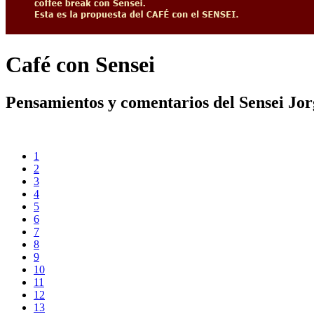
Café con Sensei
Pensamientos y comentarios del Sensei Jo
1
2
3
4
5
6
7
8
9
10
11
12
13