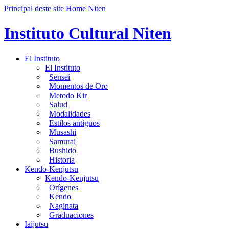
Principal deste site
Home Niten
Instituto Cultural Niten
El Instituto
El Instituto
Sensei
Momentos de Oro
Metodo Kir
Salud
Modalidades
Estilos antiguos
Musashi
Samurai
Bushido
Historia
Kendo-Kenjutsu
Kendo-Kenjutsu
Orígenes
Kendo
Naginata
Graduaciones
Iaijutsu