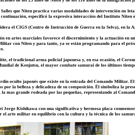
aciones de los 25 años de Niten y de los 110 años de la inmigración j
lles que Niten practica varias modalidades de intervención no letal,
 continuación, especificó la expresiva interacción del Instituto Niten
idera el CIGS (Centro de Instrucción de Guerra en la Selva), en la A
n en artes marciales favorece el discernimiento y la actuación en un
ía Militar con Niten y para tanto, ya se están programando para el 
co.
tte, el tradicional arma policial japonesa y, en esa ocasión, el Coro
Mundial de Kenjutsu, el mayor combate samurai de los últimos tiempo
rdín oculto japonés que existe en la entrada del Comando Militar. El 
s por la belleza y delicadeza de su composición. Él simboliza la pres
en, la mas grande rodeada por las pequeñas, representando al Coman
 Sensei Jorge Kishikawa con una significativa y hermosa placa conmem
 el arte militar en equilibrio con la cultura y la técnica de los samur