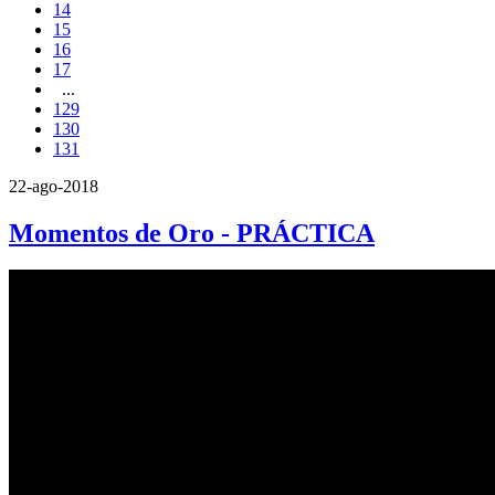
14
15
16
17
...
129
130
131
22-ago-2018
Momentos de Oro - PRÁCTICA