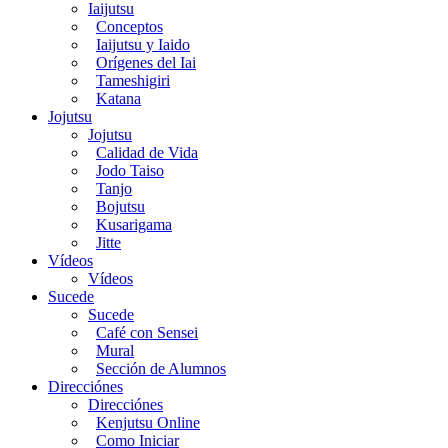
Iaijutsu
Conceptos
Iaijutsu y Iaido
Orígenes del Iai
Tameshigiri
Katana
Jojutsu
Jojutsu
Calidad de Vida
Jodo Taiso
Tanjo
Bojutsu
Kusarigama
Jitte
Vídeos
Vídeos
Sucede
Sucede
Café con Sensei
Mural
Sección de Alumnos
Direcciónes
Direcciónes
Kenjutsu Online
Como Iniciar