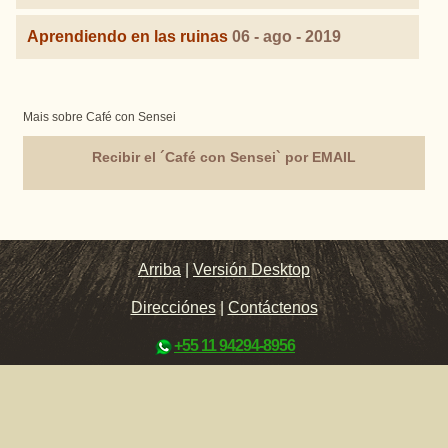
Aprendiendo en las ruinas
06 - ago - 2019
Mais sobre Café con Sensei
Recibir el ´Café con Sensei` por EMAIL
Arriba
|
Versión Desktop
Direcciónes
|
Contáctenos
+55 11 94294-8956