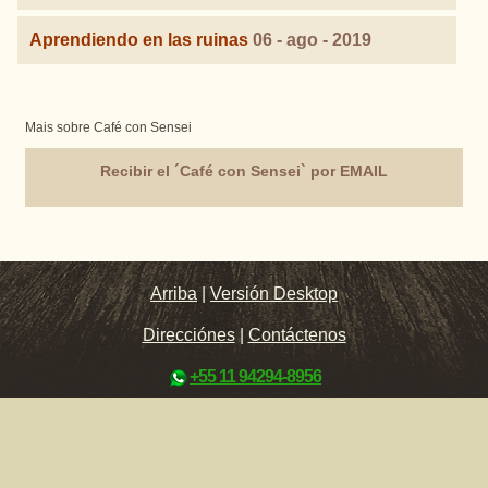
Aprendiendo en las ruinas
06 - ago - 2019
Mais sobre Café con Sensei
Recibir el ´Café con Sensei` por EMAIL
Arriba
|
Versión Desktop
Direcciónes
|
Contáctenos
+55 11 94294-8956