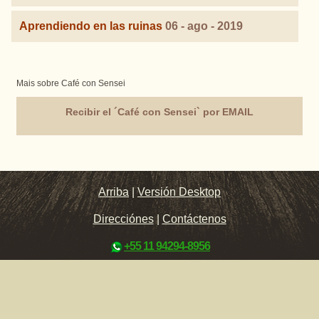
Aprendiendo en las ruinas
06 - ago - 2019
Mais sobre Café con Sensei
Recibir el ´Café con Sensei` por EMAIL
Arriba
|
Versión Desktop
Direcciónes
|
Contáctenos
+55 11 94294-8956