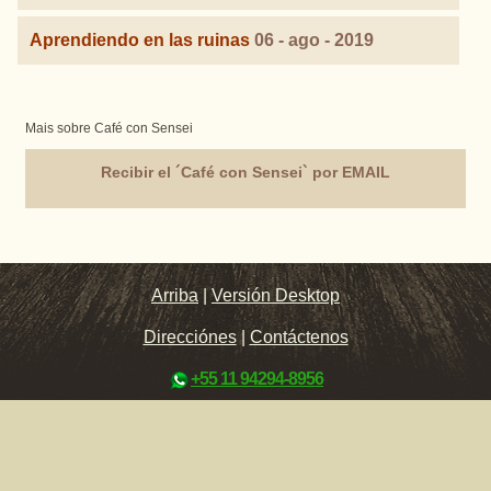
Aprendiendo en las ruinas
06 - ago - 2019
Mais sobre Café con Sensei
Recibir el ´Café con Sensei` por EMAIL
Arriba
|
Versión Desktop
Direcciónes
|
Contáctenos
+55 11 94294-8956