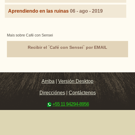
Aprendiendo en las ruinas
06 - ago - 2019
Mais sobre Café con Sensei
Recibir el ´Café con Sensei` por EMAIL
Arriba
|
Versión Desktop
Direcciónes
|
Contáctenos
+55 11 94294-8956