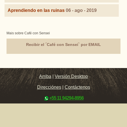
Aprendiendo en las ruinas
06 - ago - 2019
Mais sobre Café con Sensei
Recibir el ´Café con Sensei` por EMAIL
Arriba
|
Versión Desktop
Direcciónes
|
Contáctenos
+55 11 94294-8956