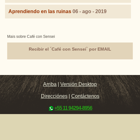
Aprendiendo en las ruinas
06 - ago - 2019
Mais sobre Café con Sensei
Recibir el ´Café con Sensei` por EMAIL
Arriba
|
Versión Desktop
Direcciónes
|
Contáctenos
+55 11 94294-8956