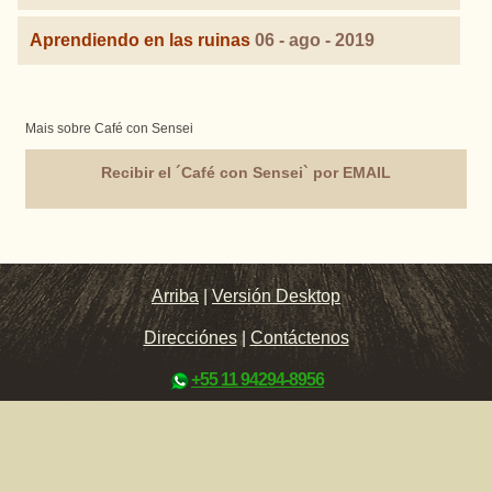
Aprendiendo en las ruinas
06 - ago - 2019
Mais sobre Café con Sensei
Recibir el ´Café con Sensei` por EMAIL
Arriba
|
Versión Desktop
Direcciónes
|
Contáctenos
+55 11 94294-8956