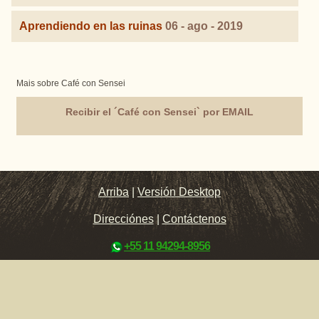
Aprendiendo en las ruinas
06 - ago - 2019
Mais sobre Café con Sensei
Recibir el ´Café con Sensei` por EMAIL
Arriba
|
Versión Desktop
Direcciónes
|
Contáctenos
+55 11 94294-8956