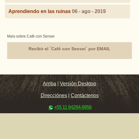
Aprendiendo en las ruinas
06 - ago - 2019
Mais sobre Café con Sensei
Recibir el ´Café con Sensei` por EMAIL
Arriba
|
Versión Desktop
Direcciónes
|
Contáctenos
+55 11 94294-8956