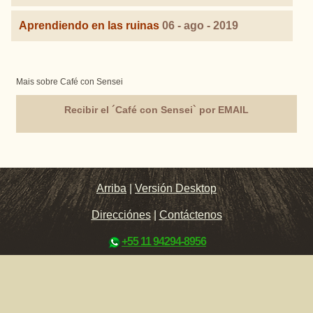
Aprendiendo en las ruinas
06 - ago - 2019
Mais sobre Café con Sensei
Recibir el ´Café con Sensei` por EMAIL
Arriba
|
Versión Desktop
Direcciónes
|
Contáctenos
+55 11 94294-8956