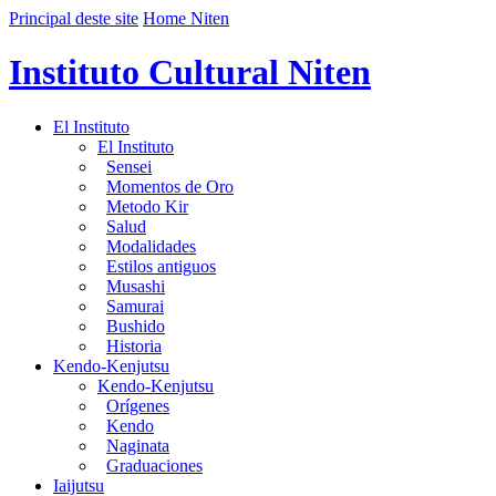
Principal deste site
Home Niten
Instituto Cultural Niten
El Instituto
El Instituto
Sensei
Momentos de Oro
Metodo Kir
Salud
Modalidades
Estilos antiguos
Musashi
Samurai
Bushido
Historia
Kendo-Kenjutsu
Kendo-Kenjutsu
Orígenes
Kendo
Naginata
Graduaciones
Iaijutsu