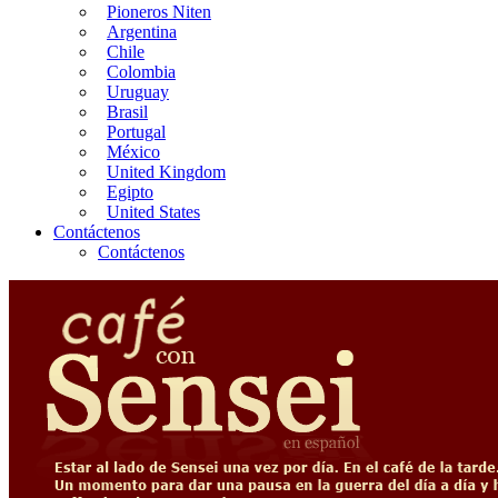
Pioneros Niten
Argentina
Chile
Colombia
Uruguay
Brasil
Portugal
México
United Kingdom
Egipto
United States
Contáctenos
Contáctenos