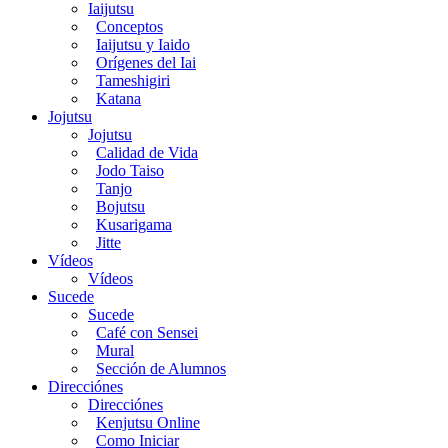
Iaijutsu
Conceptos
Iaijutsu y Iaido
Orígenes del Iai
Tameshigiri
Katana
Jojutsu
Jojutsu
Calidad de Vida
Jodo Taiso
Tanjo
Bojutsu
Kusarigama
Jitte
Vídeos
Vídeos
Sucede
Sucede
Café con Sensei
Mural
Sección de Alumnos
Direcciónes
Direcciónes
Kenjutsu Online
Como Iniciar