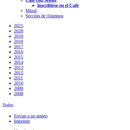
Café con Sensei
Inscribirse en el Café
Mural
Sección de Alumnos
2021
2020
2019
2018
2017
2016
2015
2014
2013
2012
2011
2010
2009
2008
Todos
Enviar a un amigo
Imprimir