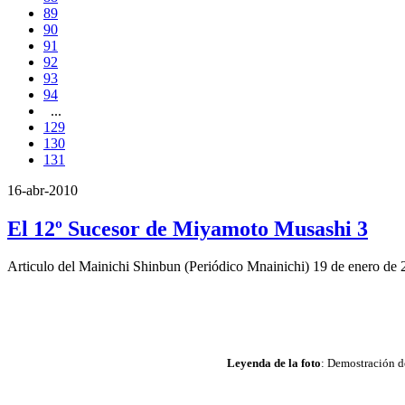
89
90
91
92
93
94
...
129
130
131
16-abr-2010
El 12º Sucesor de Miyamoto Musashi 3
Articulo del Mainichi Shinbun (Periódico Mnainichi) 19 de enero de 
Leyenda de la foto
: Demostración de