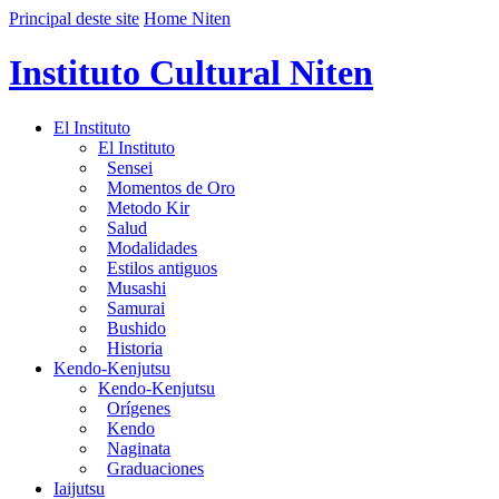
Principal deste site
Home Niten
Instituto Cultural Niten
El Instituto
El Instituto
Sensei
Momentos de Oro
Metodo Kir
Salud
Modalidades
Estilos antiguos
Musashi
Samurai
Bushido
Historia
Kendo-Kenjutsu
Kendo-Kenjutsu
Orígenes
Kendo
Naginata
Graduaciones
Iaijutsu