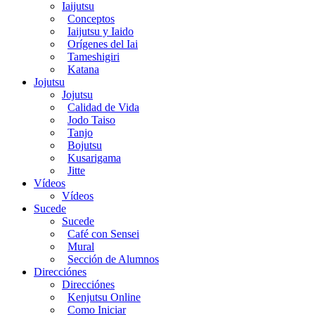
Iaijutsu
Conceptos
Iaijutsu y Iaido
Orígenes del Iai
Tameshigiri
Katana
Jojutsu
Jojutsu
Calidad de Vida
Jodo Taiso
Tanjo
Bojutsu
Kusarigama
Jitte
Vídeos
Vídeos
Sucede
Sucede
Café con Sensei
Mural
Sección de Alumnos
Direcciónes
Direcciónes
Kenjutsu Online
Como Iniciar