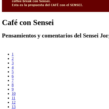
Café con Sensei
Pensamientos y comentarios del Sensei Jo
1
2
3
4
5
6
7
8
9
10
11
12
13