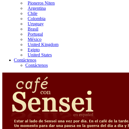
Pioneros Niten
Argentina
Chile
Colombia
Uruguay
Brasil
Portugal
México
United Kingdom
Egipto
United States
Contáctenos
Contáctenos