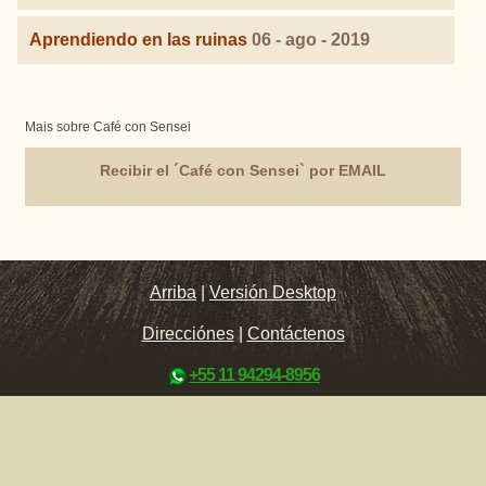
Aprendiendo en las ruinas
06 - ago - 2019
Mais sobre Café con Sensei
Recibir el ´Café con Sensei` por EMAIL
Arriba
|
Versión Desktop
Direcciónes
|
Contáctenos
+55 11 94294-8956