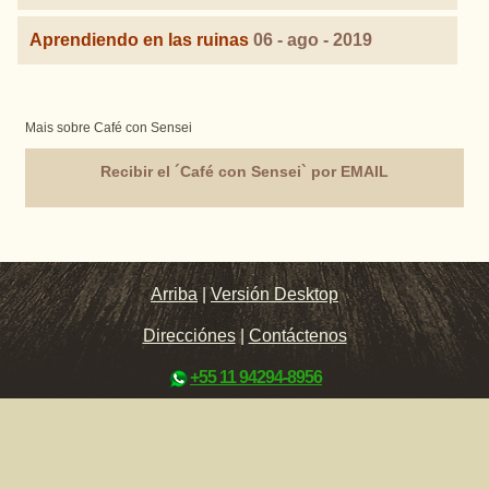
Aprendiendo en las ruinas
06 - ago - 2019
Mais sobre Café con Sensei
Recibir el ´Café con Sensei` por EMAIL
Arriba
|
Versión Desktop
Direcciónes
|
Contáctenos
+55 11 94294-8956