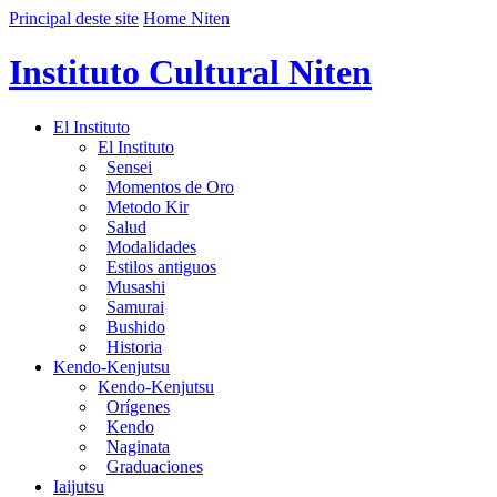
Principal deste site
Home Niten
Instituto Cultural Niten
El Instituto
El Instituto
Sensei
Momentos de Oro
Metodo Kir
Salud
Modalidades
Estilos antiguos
Musashi
Samurai
Bushido
Historia
Kendo-Kenjutsu
Kendo-Kenjutsu
Orígenes
Kendo
Naginata
Graduaciones
Iaijutsu