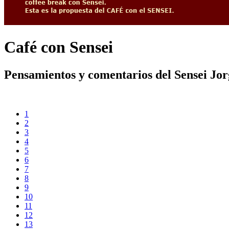
Café con Sensei
Pensamientos y comentarios del Sensei Jo
1
2
3
4
5
6
7
8
9
10
11
12
13