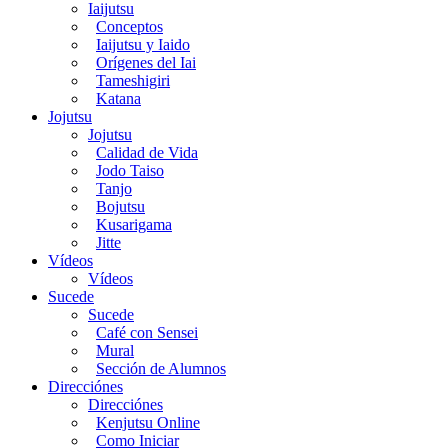
Iaijutsu
Conceptos
Iaijutsu y Iaido
Orígenes del Iai
Tameshigiri
Katana
Jojutsu
Jojutsu
Calidad de Vida
Jodo Taiso
Tanjo
Bojutsu
Kusarigama
Jitte
Vídeos
Vídeos
Sucede
Sucede
Café con Sensei
Mural
Sección de Alumnos
Direcciónes
Direcciónes
Kenjutsu Online
Como Iniciar