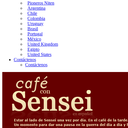
Pioneros Niten
Argentina
Chile
Colombia
Uruguay
Brasil
Portugal
México
United Kingdom
Egipto
United States
Contáctenos
Contáctenos