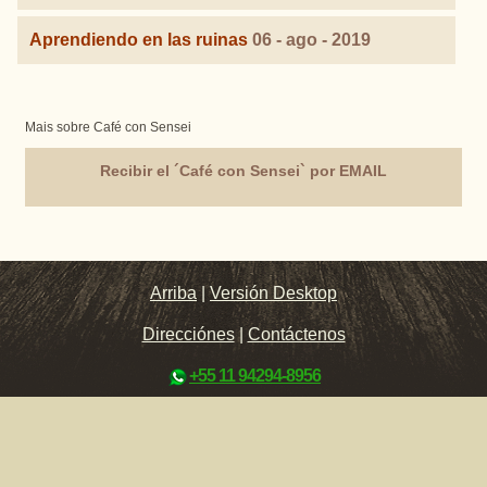
Aprendiendo en las ruinas
06 - ago - 2019
Mais sobre Café con Sensei
Recibir el ´Café con Sensei` por EMAIL
Arriba
|
Versión Desktop
Direcciónes
|
Contáctenos
+55 11 94294-8956