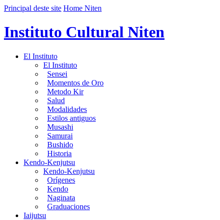
Principal deste site
Home Niten
Instituto Cultural Niten
El Instituto
El Instituto
Sensei
Momentos de Oro
Metodo Kir
Salud
Modalidades
Estilos antiguos
Musashi
Samurai
Bushido
Historia
Kendo-Kenjutsu
Kendo-Kenjutsu
Orígenes
Kendo
Naginata
Graduaciones
Iaijutsu