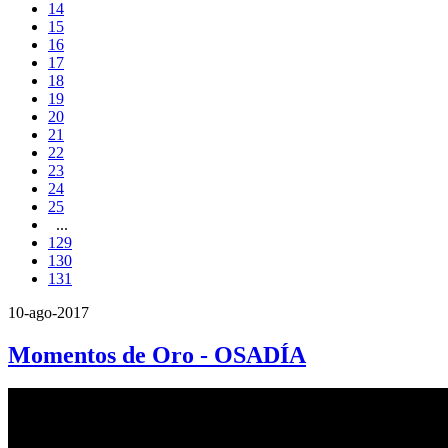
14
15
16
17
18
19
20
21
22
23
24
25
...
129
130
131
10-ago-2017
Momentos de Oro - OSADÍA