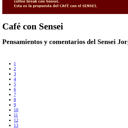
Café con Sensei
Pensamientos y comentarios del Sensei Jo
1
2
3
4
5
6
7
8
9
10
11
12
13