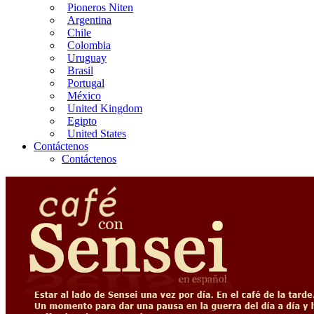
Pioneros Niten
Argentina
Chile
Colombia
Uruguay
Brasil
Portugal
México
United Kingdom
Egipto
United States
Contáctenos
Contáctenos