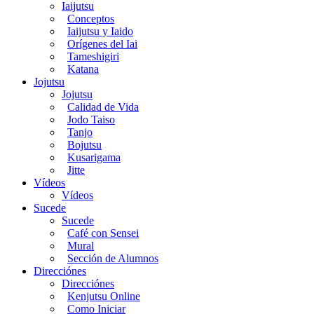
Iaijutsu
Conceptos
Iaijutsu y Iaido
Orígenes del Iai
Tameshigiri
Katana
Jojutsu
Jojutsu
Calidad de Vida
Jodo Taiso
Tanjo
Bojutsu
Kusarigama
Jitte
Vídeos
Vídeos
Sucede
Sucede
Café con Sensei
Mural
Sección de Alumnos
Direcciónes
Direcciónes
Kenjutsu Online
Como Iniciar