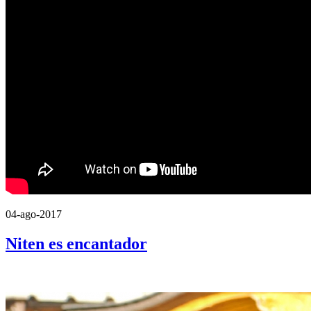
04-ago-2017
Niten es encantador