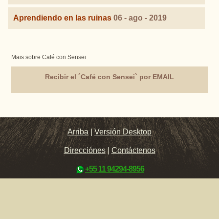
Aprendiendo en las ruinas
06 - ago - 2019
Mais sobre Café con Sensei
Recibir el ´Café con Sensei` por EMAIL
Arriba
|
Versión Desktop
Direcciónes
|
Contáctenos
+55 11 94294-8956