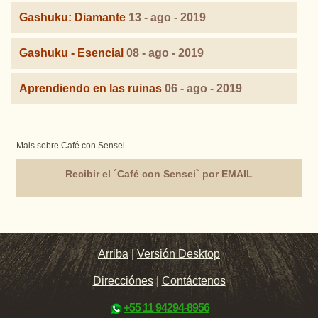
Gashuku: Diamante
13 - ago - 2019
Gashuku - Esencial
08 - ago - 2019
Aprendiendo en las ruinas
06 - ago - 2019
Mais sobre Café con Sensei
Recibir el ´Café con Sensei` por EMAIL
Arriba
|
Versión Desktop
Direcciónes
|
Contáctenos
+55 11 94294-8956